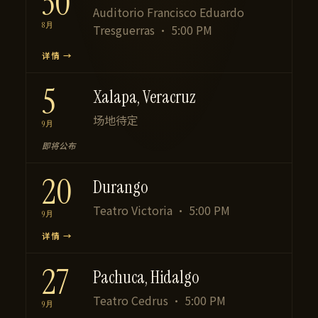
30
Auditorio Francisco Eduardo
8月
Tresguerras · 5:00 PM
详情 →
5
Xalapa, Veracruz
场地待定
9月
即将公布
20
Durango
Teatro Victoria · 5:00 PM
9月
详情 →
27
Pachuca, Hidalgo
Teatro Cedrus · 5:00 PM
9月