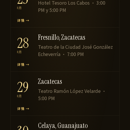
Hotel Tesoro Los Cabos · 3:00
8月
PM y 5:00 PM
详情 →
Fresnillo, Zacatecas
28
Teatro de la Ciudad José González
8月
Echeverría · 7:00 PM
详情 →
Zacatecas
29
Teatro Ramón López Velarde ·
8月
5:00 PM
详情 →
Celaya, Guanajuato