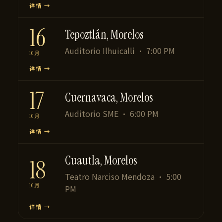
详情 →
16
Tepoztlán, Morelos
Auditorio Ilhuicalli · 7:00 PM
10月
详情 →
17
Cuernavaca, Morelos
Auditorio SME · 6:00 PM
10月
详情 →
Cuautla, Morelos
18
Teatro Narciso Mendoza · 5:00
10月
PM
详情 →