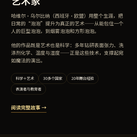
艺术家
哈维尔·乌尔比纳（西班牙·欧盟）用整个生涯，把
日常的“泡泡”提升为真正的艺术——从能包住一个
人的巨型泡泡，到烟雾泡泡和方形泡泡。
他的作品既是艺术也是科学：多年钻研表面张力、洗
涤剂化学、温度与湿度——正是这些技术，支撑起宛
如魔法的演出。
科学＋艺术
30多个国家
20年舞台经验
表演者与教育者
阅读完整故事 →