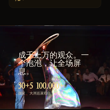
成千上万的观众。一
个泡泡，让全场屏
息。
30+
5
100.000+
国家
大洲
巡演观众