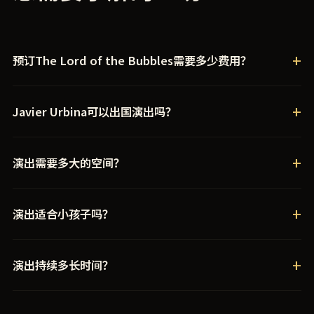
预订The Lord of the Bubbles需要多少费用？
每场演出的报价根据活动类型、地点和时长而定。请通过
Javier Urbina可以出国演出吗？
WhatsApp或电子邮件联系我们，获取免费的个性化报价。
可以。Javier已在超过30个国家演出，包括为歌诗达邮
演出需要多大的空间？
轮、国际马戏团制作以及多大洲的电视节目表演。
标准演出至少需要6×6米的清洁区域。对于冰上表演或大
演出适合小孩子吗？
型制作，可根据场地情况灵活调整。
当然适合。Javier的演出专为所有年龄段的观众设计，从
演出持续多长时间？
婴儿到老人都能感受魔法。这是一个适合全家观看的表
演，没有年龄限制。
标准演出时长为45至75分钟，根据合同格式可选择有或无