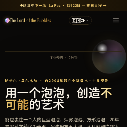
巡演中
下一场: La Paz · 8月22日 — 查看日程 →
🇨🇳
The Lord of the Bubbles
ZH
主秀预告 · 2分钟
哈维尔·乌尔比纳 · 自2008年起在全球演出・世界纪录
用一个泡泡，创造
不
可能
的艺术
能包裹住一个人的巨型泡泡、烟雾泡泡、方形泡泡：20年
来将科学转化为奇观，足迹遍布五大洲，从私密剧院到冰