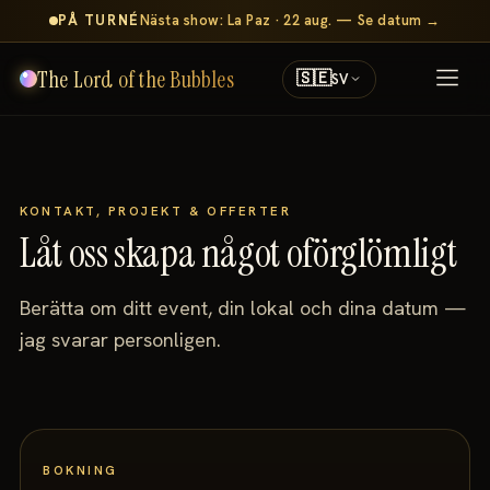
PÅ TURNÉ
Nästa show: La Paz · 22 aug. — Se datum →
The Lord of the Bubbles
🇸🇪
SV
KONTAKT, PROJEKT & OFFERTER
Låt oss skapa något oförglömligt
Berätta om ditt event, din lokal och dina datum —
jag svarar personligen.
BOKNING