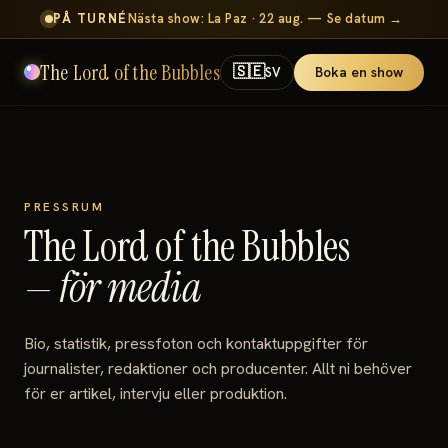
PÅ TURNÉ
Nästa show: La Paz · 22 aug. — Se datum →
The Lord of the Bubbles
🇸🇪
Boka en show
SV
PRESSRUM
The Lord of the Bubbles
—
för media
Bio, statistik, pressfoton och kontaktuppgifter för
journalister, redaktioner och producenter. Allt ni behöver
för er artikel, intervju eller produktion.