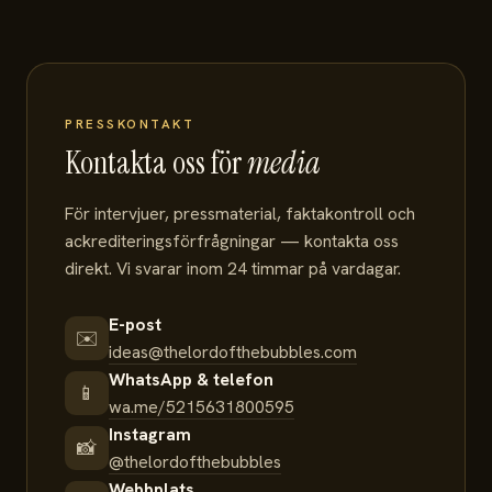
PRESSKONTAKT
Kontakta oss för
media
För intervjuer, pressmaterial, faktakontroll och
ackrediteringsförfrågningar — kontakta oss
direkt. Vi svarar inom 24 timmar på vardagar.
E-post
✉️
ideas@thelordofthebubbles.com
WhatsApp & telefon
📱
wa.me/5215631800595
Instagram
📸
@thelordofthebubbles
Webbplats