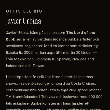
OFFICIELL BIO
Javier Urbina
Javier Urbina, känd på scenen som
The Lord of the
Bubbles
, är en av världens ledande bubbelartister och
scenkonst-regissörer. Med en karriär som sträcker sig
tillbaka till 2008 har han uppträtt i mer än 30 länder —
från Mexiko och Colombia till Spanien, Nya Zeeland,
Indonesien och Taiwan.
Hans repertoar är unik i sin bredd: teatrala one man
shows, resident-säsonger ombord på Costa Cruises,
ceremonimaestro-roller i storskaliga cirkusproduktioner,
TV-framträdanden i Televisa och isshower med 100 000-
tals åskådare. Bubbelkonsten är i hans händer ett
konstnärligt medium — ett samspel mellan fysik, teater