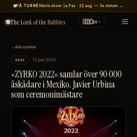
PÅ TURNÉ
Nästa show: La Paz · 22 aug. — Se datum →
The Lord of the Bubbles
🇸🇪
SV
←
Alla nyheter
12 juni 2022
2022
«ZYRKO 2022» samlar över 90 000
åskådare i Mexiko. Javier Urbina
som ceremonimästare