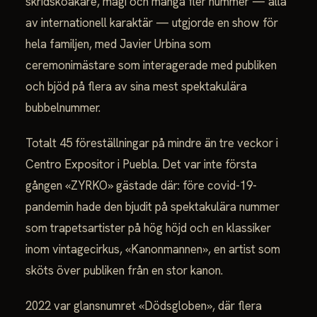
skridskoåkare, magi och många fler nummer — alla
av internationell karaktär — utgjorde en show för
hela familjen, med Javier Urbina som
ceremonimästare som interagerade med publiken
och bjöd på flera av sina mest spektakulära
bubbelnummer.
Totalt 45 föreställningar på mindre än tre veckor i
Centro Expositor i Puebla. Det var inte första
gången «ZYRKO» gästade där: före covid-19-
pandemin hade den bjudit på spektakulära nummer
som trapetsartister på hög höjd och en klassiker
inom vintagecirkus, «Kanonmannen», en artist som
sköts över publiken från en stor kanon.
2022 var glansnumret «Dödsgloben», där flera