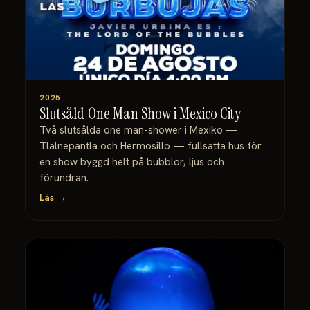
2025
Slutsåld One Man Show i Mexico City
Två slutsålda one man-shower i Mexiko —
Tlalnepantla och Hermosillo — fullsatta hus för
en show byggd helt på bubblor, ljus och
förundran.
Läs →