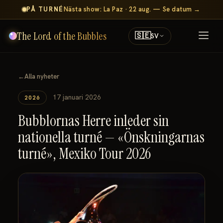
PÅ TURNÉ
Nästa show: La Paz · 22 aug. — Se datum →
The Lord of the Bubbles
🇸🇪
SV
←
Alla nyheter
17 januari 2026
2026
Bubblornas Herre inleder sin
nationella turné — «Önskningarnas
turné», Mexiko Tour 2026