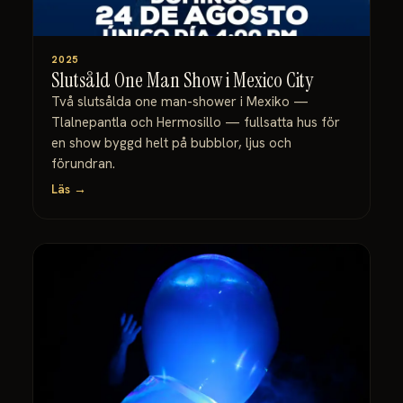
2025
Slutsåld One Man Show i Mexico City
Två slutsålda one man-shower i Mexiko —
Tlalnepantla och Hermosillo — fullsatta hus för
en show byggd helt på bubblor, ljus och
förundran.
Läs →