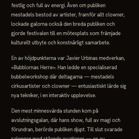
festlig och full av energi. Även om publiken
mestadels bestod av artister, framför allt clowner,
lockade galorna också den breda publiken och
gjorde festivalen till en mötesplats som främjade
kulturellt utbyte och konstnärligt samarbete.
En av höjdpunkterna var Javier Urbinas medverkan,
«Bubblornas Herre». Han ledde en specialiserad
bubbelworkshop där deltagarna — mestadels
cirkusartister och clowner — entusiastiskt lärde sig
nya tekniker, i en interaktiv upplevelse.
Den mest minnesvärda stunden kom på
avslutningsgalan, där hans show, full av magi och
förundran, berörde publiken djupt. Till slut svarade
salongen med stående ovationer — en av