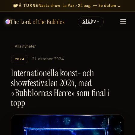
PÅ TURNÉ
Nästa show: La Paz · 22 aug. — Se datum →
The Lord of the Bubbles
🇸🇪
SV
←
Alla nyheter
21 oktober 2024
2024
Internationella konst- och
showfestivalen 2024, med
«Bubblornas Herre» som final i
topp