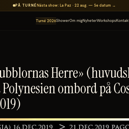
PÅ TURNÉ
Nästa show: La Paz · 22 aug. — Se datum →
Shower
Om mig
Nyheter
Workshops
Kontak
Turné 2026
«Bubblornas Herre» (huvud
 Polynesien ombord på Co
2019)