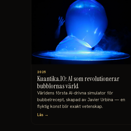
2025
Kuantika.IO: AI som revolutionerar
bubblornas värld
Världens första AI-drivna simulator för
bubbelrecept, skapad av Javier Urbina — en
flyktig konst blir exakt vetenskap.
Läs →