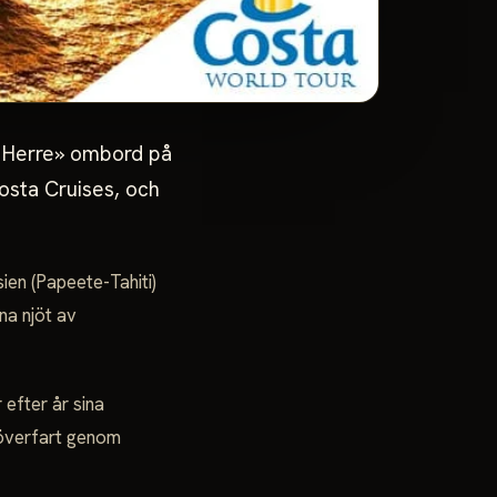
 Herre» ombord på
Costa Cruises, och
ien (Papeete-Tahiti)
na njöt av
efter år sina
 överfart genom