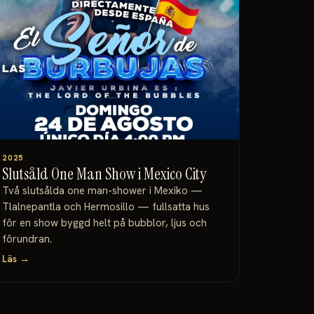
2025
Slutsåld One Man Show i Mexico City
Två slutsålda one man-shower i Mexiko —
Tlalnepantla och Hermosillo — fullsatta hus
för en show byggd helt på bubblor, ljus och
förundran.
Läs →