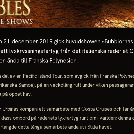
den 21 december 2019 gick huvudshowen «Bubblornas
 ett lyxkryssningsfartyg från det italienska rederiet 
 ända till Franska Polynesien.
n del av en Pacific Island Tour, som avgick från Franska Polynes
kanska Samoa), på en veckolång rutt under vilken passagerar
a på öppet hav.
 Urbinas kompani ett samarbete med Costa Cruises och tar år 
klass ombord på rederiets lyxfartyg runt om i världen; denna
rlängde detta långa samarbete ända ut i Stilla havet.