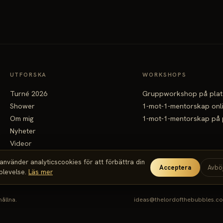
UTFORSKA
WORKSHOPS
Turné 2026
Gruppworkshop på plat
Shower
1-mot-1-mentorskap onl
Om mig
1-mot-1-mentorskap på 
Nyheter
Videor
Kontakt
 använder analyticscookies för att förbättra din
Acceptera
Avbö
plevelse.
Läs mer
hållna.
ideas@thelordofthebubbles.c