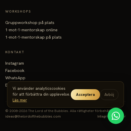
WORKSHOPS
Gruppworkshop på plats
1-mot-1-mentorskap online
1-mot-1-mentorskap på plats
KONTAKT
Instagram
Facebook
WhatsApp
Email
Vi använder analyticscookies
för att förbättra din upplevelse.
Acceptera
Avböj
Läs mer
© 2008–2026 The Lord of the Bubbles.
Alla rättigheter förbehållna.
ideas@thelordofthebubbles.com
Integritet
·
Villkor