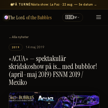
PÅ TURNÉ
Nästa show: La Paz · 22 aug. — Se datum →
The Lord of the Bubbles
🇸🇪
SV
←
Alla nyheter
14 maj 2019
2019
«ACUA» — spektakulär
skridskoshow på is… med bubblor!
(april–maj 2019) FSNM 2019 /
Mexiko