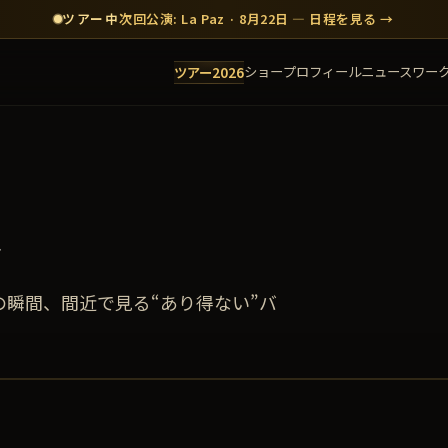
ツアー中
次回公演: La Paz · 8月22日 — 日程を見る →
ショー
プロフィール
ニュース
ワー
ツアー2026
ル
の瞬間、間近で見る“あり得ない”バ