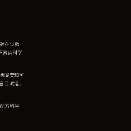
掌握在少数
于真实科学
地湿度和可
盲目试错，
从配方科学