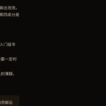
做出泡泡，
第四成分是
入门级专
需要一定时
久的薄膜，
的贡献远