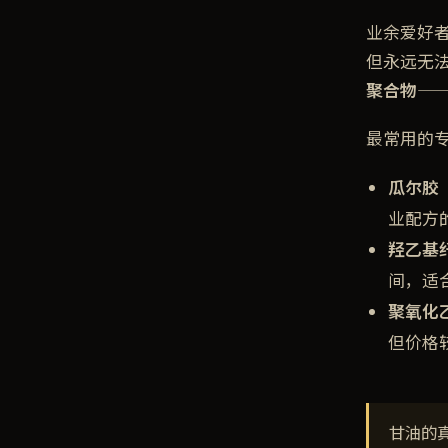
业余爱好
但永远无
聚合物
—
最常用的
瓜尔胶（
业配方
羟乙基
间，适
聚氧化
但价格
甘油的