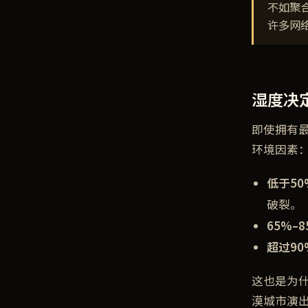
不如聚
许多网
湿度决
即使拥有
环境因素
低于5
破裂。
65%–
超过9
这也是为
漠城市演