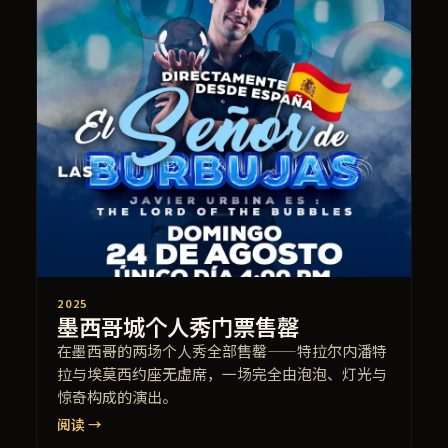
2025
墨西哥城个人秀门票售罄
在墨西哥的两场个人秀全部售罄——特拉尔内潘特
拉与埃莫西约座无虚席，一场完全由泡泡、灯光与
惊奇构成的演出。
阅读 →