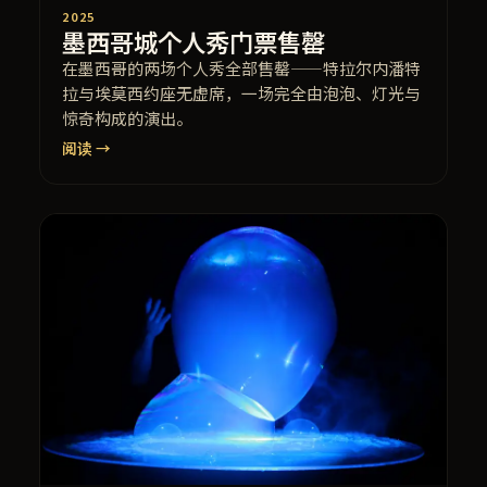
2025
墨西哥城个人秀门票售罄
在墨西哥的两场个人秀全部售罄——特拉尔内潘特
拉与埃莫西约座无虚席，一场完全由泡泡、灯光与
惊奇构成的演出。
阅读 →