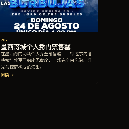
2025
墨西哥城个人秀门票售罄
在墨西哥的两场个人秀全部售罄——特拉尔内潘
特拉与埃莫西约座无虚席，一场完全由泡泡、灯
光与惊奇构成的演出。
阅读 →