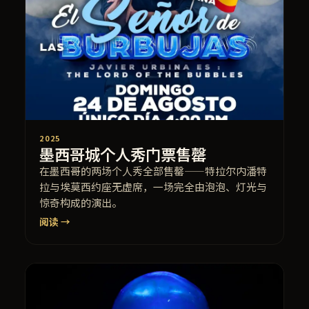
2025
墨西哥城个人秀门票售罄
在墨西哥的两场个人秀全部售罄——特拉尔内潘特
拉与埃莫西约座无虚席，一场完全由泡泡、灯光与
惊奇构成的演出。
阅读 →