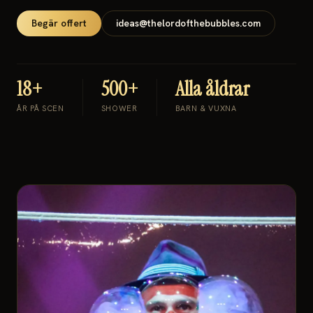
Begär offert
ideas@thelordofthebubbles.com
18+
500+
Alla åldrar
ÅR PÅ SCEN
SHOWER
BARN & VUXNA