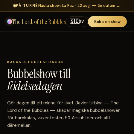
PÅ TURNÉ
Nästa show: La Paz · 22 aug. — Se datum →
The Lord of the Bubbles
🇸🇪
Boka en show
SV
KALAS & FÖDELSEDAGAR
Bubbelshow till
födelsedagen
Gör dagen till ett minne för livet. Javier Urbina — The
Lord of the Bubbles — skapar magiska bubbelshower
för barnkalas, vuxenfester, 50-årsjubileer och allt
däremellan.