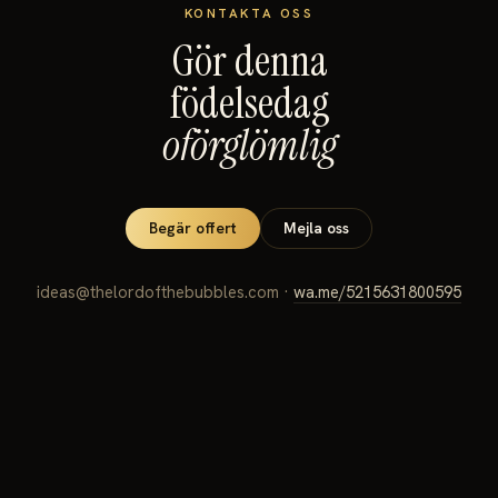
KONTAKTA OSS
Gör denna
födelsedag
oförglömlig
Begär offert
Mejla oss
ideas@thelordofthebubbles.com ·
wa.me/5215631800595