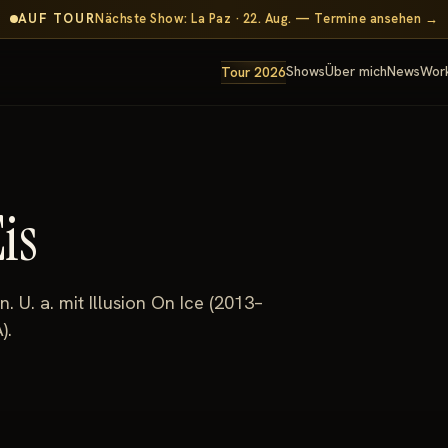
AUF TOUR
Nächste Show: La Paz · 22. Aug. — Termine ansehen →
Shows
Über mich
News
Wor
Tour 2026
is
U. a. mit Illusion On Ice (2013–
).