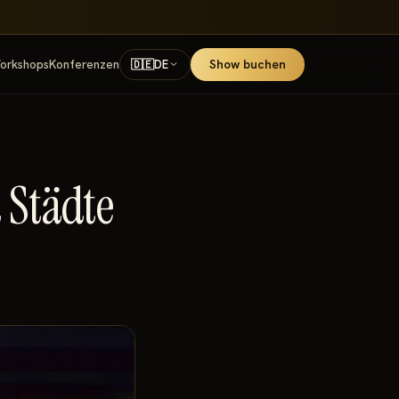
Show buchen
orkshops
Konferenzen
🇩🇪
DE
 Städte