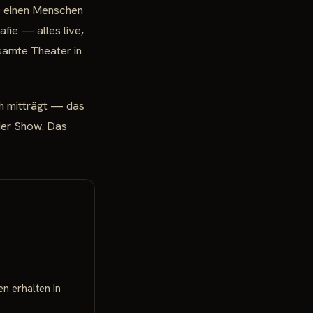
e einen Menschen
fie — alles live,
esamte Theater in
ch mitträgt — das
der Show. Das
en erhalten in