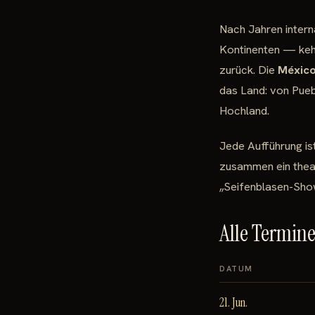
Nach Jahren intern
Kontinenten — kehr
zurück. Die
México
das Land: von Puebl
Hochland.
Jede Aufführung is
zusammen ein theat
„Seifenblasen-Sho
Alle Termin
DATUM
21. Jun.