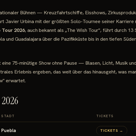
ationaler Bühnen — Kreuzfahrtschiffe, Eisshows, Zirkusprodukt
t Javier Urbina mit der größten Solo-Tournee seiner Karriere
 Tour 2026
, auch bekannt als „The Wish Tour", führt durch 13
a und Guadalajara über die Pazifikküste bis in den tiefen Süden
t eine 75-minütige Show ohne Pause — Blasen, Licht, Musik und 
rales Erlebnis ergeben, das weit über das hinausgeht, was ma
w" erwartet.
e 2026
STADT
TICKETS
Puebla
TICKETS →