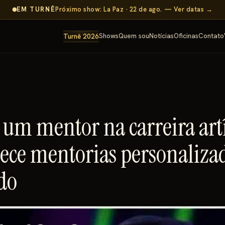
EM TURNÊ
Próximo show: La Paz · 22 de ago. — Ver datas →
Shows
Quem sou
Notícias
Oficinas
Contato
Turnê 2026
 um mentor na carreira artí
ece mentorias personalizad
do