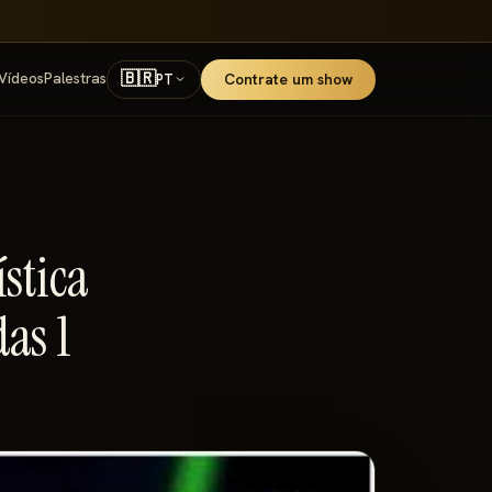
🇧🇷
Vídeos
Palestras
Contrate um show
PT
stica
as 1