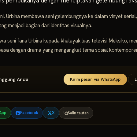
s pembukanya dengan menciptakan gelembung raks
i ini, Urbina membawa seni gelembungnya ke dalam vinyet seri
g menjadi bagian dari identitas visualnya.
wa seni fana Urbina kepada khalayak luas televisi Meksiko, me
asa dengan drama yang mengangkat tema sosial kontemporer 
anggung Anda
Kirim pesan via WhatsApp
L
App
Facebook
X
Salin tautan