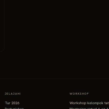
JELAJAHI
WORKSHOP
Tur 2026
Workshop kelompok ta
Pertunjukan
Mentoring virtual 1-on-1