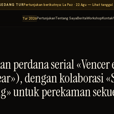
SEDANG TUR
Pertunjukan berikutnya: La Paz · 22 Agu — Lihat tanggal
Pertunjukan
Tentang Saya
Berita
Workshop
Kontak
Tur 2026
n perdana serial «Vencer 
ear»), dengan kolaborasi 
g» untuk perekaman seku