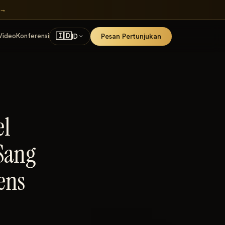
 →
🇮🇩
Video
Konferensi
Pesan Pertunjukan
ID
el
«Sang
ens