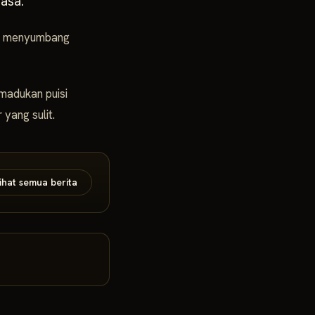
asa.
al, menyumbang
madukan puisi
yang sulit.
ihat semua berita