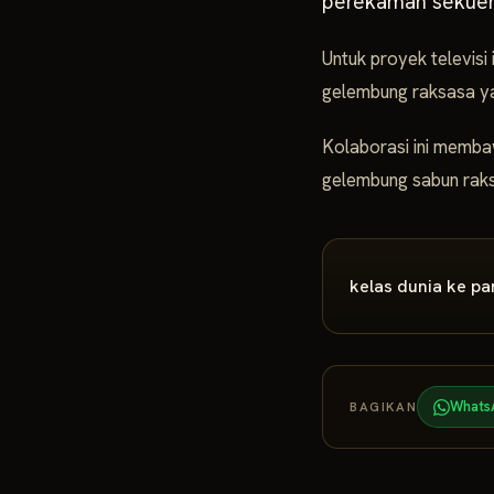
perekaman sekuen
Untuk proyek televis
gelembung raksasa yan
Kolaborasi ini memba
gelembung sabun raks
kelas dunia ke p
Whats
BAGIKAN