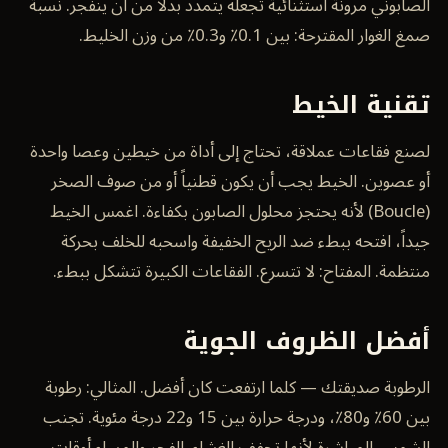
الصابوني مرونة استثنائية تجعله يتمدد بدلاً من أن ينفجر. نسبة
صمغ الغوار المقترحة: بين 0.1٪ و0.3٪ من وزن الخليط.
تقنية الخيط
لصنع فقاعات عملاقة، تحتاج إلى أداة من خيطين وعصا واحدة
أو عصوين. الخيط يجب أن يكون قطنياً أو من صوف الصخر
(Boucle) لأنه يحتجز محلول الصابون بكفاءة. اغمس الخيط
جيداً، افتحه ببطء ضد الريح الخفيفة واسحبه للخلف بحركة
منتظمة. المفتاح: لا تتسرع. الفقاعات الكبيرة تتشكل ببطء.
أفضل الظروف الجوية
الرطوبة صديقتك — كلما ارتفعت كان أفضل. المثالي: رطوبة
بين 60٪ و80٪، ودرجة حرارة بين 15 و22 درجة مئوية. تجنب
الشمس المباشرة لأنها تجفف الغشاء. الفجر والمساء أوقات