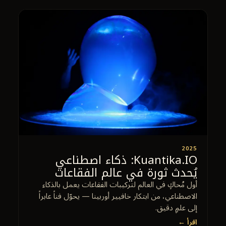
2025
Kuantika.IO: ذكاء اصطناعي
يُحدث ثورة في عالم الفقاعات
أول مُحاكٍ في العالم لتركيبات الفقاعات يعمل بالذكاء
الاصطناعي، من ابتكار خافيير أوربينا — يحوّل فناً عابراً
إلى علمٍ دقيق.
اقرأ ←