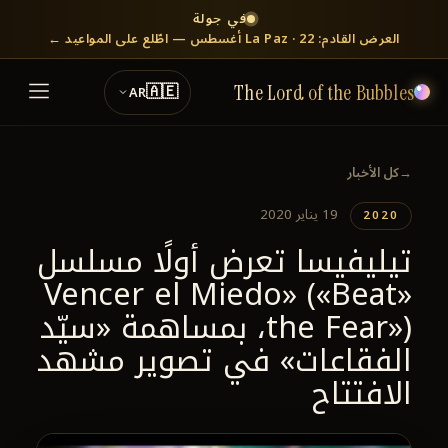
في جولة
العرض القادم: La Paz · 22 أغسطس — اطّلع على المواعيد ←
🇦🇪
AR
The Lord of the Bubbles
←
كل الأخبار
19 يناير 2020
2020
تيليفيسا تعرض أولًا مسلسل
«Vencer el Miedo» («Beat
the Fear»)، بمساهمة «سيّد
الفقاعات» في تصوير مشهد
الافتتاح