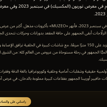
«سيّد الفقاعات». قُدّم في معرض توريون (ا
افتُتح في معرض توريون في سبتمبر 2023، فأبهر «MUZEO» بأكروبات 
 الزلّاجات أبقى الجمهور على حافة المقعد بدورانات وحركات تتحدى الجا
ضمّ المسرح حلبة جليد تزيد على 150 مترًا مربعًا، مع شاشات كبيرة في الخلفية تر
ترفًا عالميًّا الجمهور في رحلة مستوحاة من عروض من العالم كله: من الشرق 
كسيك.
أولمبية حقيقية وشقلبات أمامية وخلفية وكوريوغرافيا بالغة الدقة وفقرا
خافيير أوربينا الجمهور بفقاعات كبيرة مملوءة بالدخان، في عرض آسر 
راسلني على واتسا