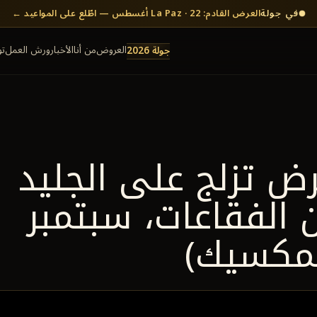
في جولة
العرض القادم: La Paz · 22 أغسطس — اطّلع على المواعيد ←
العروض
من أنا
الأخبار
ورش العمل
ت
جولة 2026
— عرض تزلج على الجليد
الفقاعات، سبتمبر