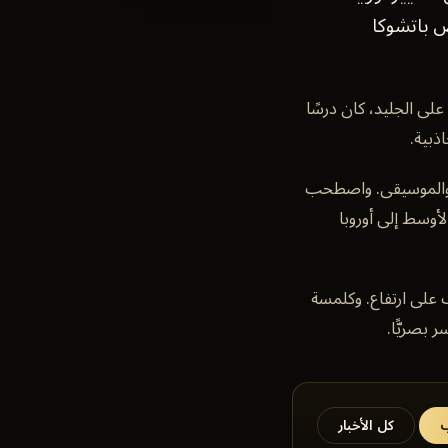
لمكسيك) في سبتمبر 2023 وفي معرض باتشوكا
مذهل. أكثر من عرض على الجليد، كان درسًا
ذبية.
افق الإضاءة والموسيقى. واصطحب
الأوسط إلى أوروبا
ت على ارتفاع. وكلمسة
بصريًّا.
ب
كل الأخبار