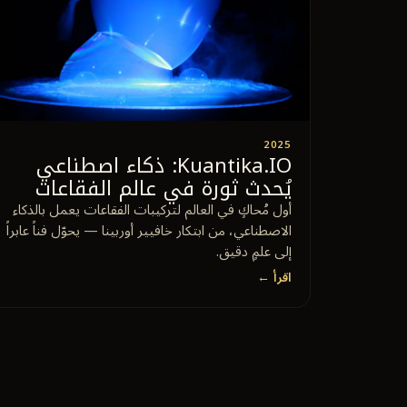
2025
Kuantika.IO: ذكاء اصطناعي
يُحدث ثورة في عالم الفقاعات
أول مُحاكٍ في العالم لتركيبات الفقاعات يعمل بالذكاء
الاصطناعي، من ابتكار خافيير أوربينا — يحوّل فناً عابراً
إلى علمٍ دقيق.
اقرأ ←