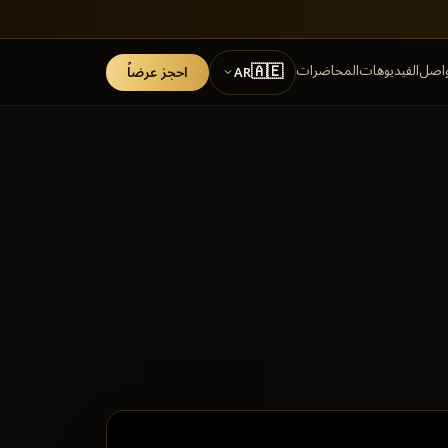
🇦🇪
واصل
الفيديوهات
المحاضرات
احجز عرضاً
AR