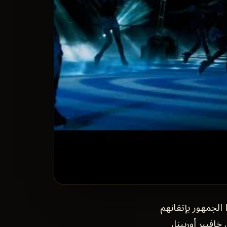
كله أبهروا الجمهور بإتقانهم
فيير أوربينا،