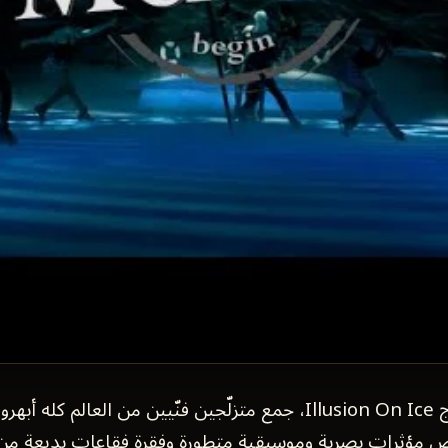
«MUZEO»، من إنتاج Illusion On Ice، جمع متزلّجين فنّيين من العالم 
ض مؤثرات بصرية وموسيقية متطورة وفقرة فقاعات بديعة من خا