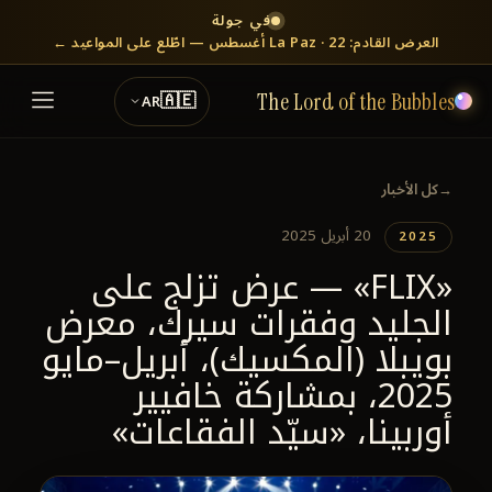
في جولة
العرض القادم: La Paz · 22 أغسطس — اطّلع على المواعيد ←
🇦🇪
AR
The Lord of the Bubbles
←
كل الأخبار
20 أبريل 2025
2025
«FLIX» — عرض تزلج على
الجليد وفقرات سيرك، معرض
بويبلا (المكسيك)، أبريل–مايو
2025، بمشاركة خافيير
أوربينا، «سيّد الفقاعات»