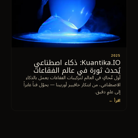
2025
Kuantika.IO: ذكاء اصطناعي
يُحدث ثورة في عالم الفقاعات
أول مُحاكٍ في العالم لتركيبات الفقاعات يعمل بالذكاء
الاصطناعي، من ابتكار خافيير أوربينا — يحوّل فناً عابراً
إلى علمٍ دقيق.
اقرأ ←