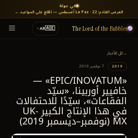
في جولة
العرض القادم: La Paz · 22 أغسطس — اطّلع على المواعيد ←
🇦🇪
AR
The Lord of the Bubbles
←
كل الأخبار
7 نوفمبر 2019
2019
«EPIC/INOVATUM» —
خافيير أوربينا، «سيّد
الفقاعات»، سيّدًا للاحتفالات
في هذا الإنتاج الكبير UK-
MX (نوفمبر–ديسمبر 2019)