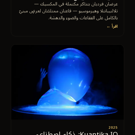
عرضان فرديان بتذاكر مكتملة في المكسيك —
تلالنيبانتلا وهيرموسيو — قاعتان ممتلئتان لعرضٍ مبنيّ
بالكامل على الفقاعات والضوء والدهشة.
اقرأ ←
2025
Kuantika.IO: ذكاء اصطناعي