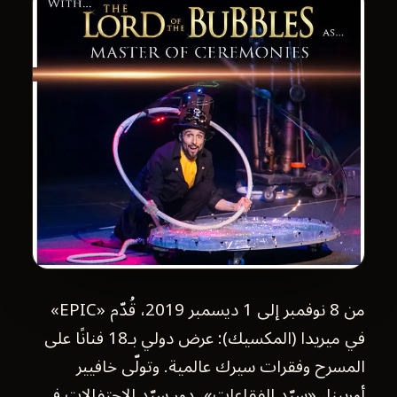
من 8 نوفمبر إلى 1 ديسمبر 2019، قُدّم «EPIC»
في ميريدا (المكسيك): عرض دولي بـ18 فنانًا على
المسرح وفقرات سيرك عالمية. وتولّى خافيير
أوربينا، «سيّد الفقاعات»، دور سيّد الاحتفالات في